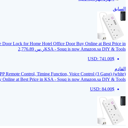
السابق
 Door Lock for Home Hotel Office Door Buy Online at Best Price in
KSA - Souq is now Amazon.sa DIY & Tools
ر.س
2,776.89
USD
:
741.00$
القادم
P Remote Control, Timing Function, Voice Control (3 Gang) (white)
 Online at Best Price in KSA - Souq is now Amazon.sa DIY & Tools
USD
:
84.00$