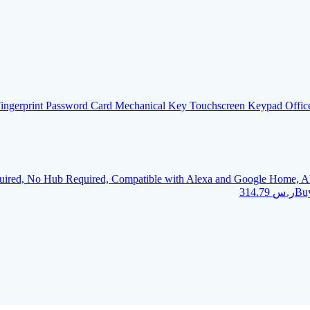
Fingerprint Password Card Mechanical Key Touchscreen Keypad Office
uired, No Hub Required, Compatible with Alexa and Google Home, AP
Buy
ر.س
314.79